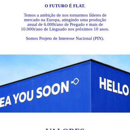
O FUTURO É FLAT.
Temos a ambição de nos tornarmos líderes de
mercado na Europa, atingindo uma produção
anual de 6.000t/ano de Pregado e mais de
10.000t/ano de Linguado nos próximos 10 anos.
Somos Projeto de Interesse Nacional (PIN).