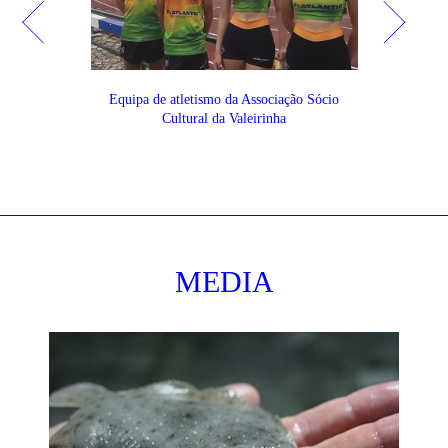
 Grupo
Equipa de atletismo da Associação Sócio
Equipa 
ing 1970
Cultural da Valeirinha
So
Colum
MEDIA