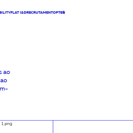
ILITY
FLAT I&D
RECRUTAMENTO
PT
EN
s ao
 ao
em-