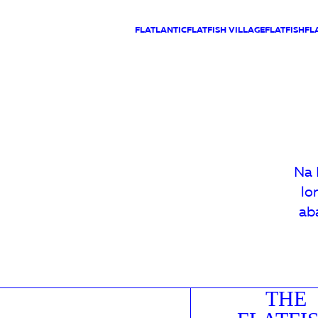
FLATLANTIC
FLATFISH VILLAGE
FLATFISH
FL
Na 
lo
ab
THE