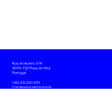
Rua do Aceiro, S/N
3070-732 Praia de Mira
Portugal
+351 231 100 100
(Chamada para a rede fixa nacional)
geral@flatlantic.pt
Pol