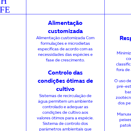
SH
FE
Alimentação
customizada
Resp
Alimentação customizada Com
formulações e microdietas
específicas de acordo com as
Minimiz
necessidades das espécies e
co
fase de crescimento.
classif
fora de
Controlo das
condições ótimas de
O uso de
pré-est
cultivo
ba
Sistemas de recirculação de
zootécn
água permitem um ambiente
dos pe
controlado e adequar as
condições de cultivo aos
Manuse
valores ótimos para a espécie.
peixes
Sistema de controlo dos
patol
parâmetros ambientais que