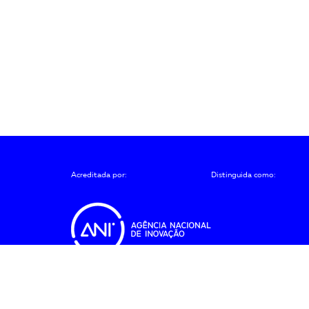
Acreditada por:
Distinguida como:
ções