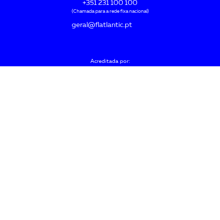
+351 231 100 100
(Chamada para a rede fixa nacional)
geral@flatlantic.pt
Acreditada por:
Distinguida como:
Política de Privacidade
Aviso Legal