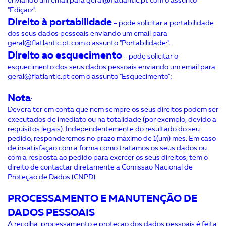
enviando um email para geral@flatlantic.pt com o assunto
"Edição:".
Direito à portabilidade
- pode solicitar a portabilidade
dos seus dados pessoais enviando um email para
geral@flatlantic.pt com o assunto "Portabilidade:".
Direito ao esquecimento
- pode solicitar o
esquecimento dos seus dados pessoais enviando um email para
geral@flatlantic.pt com o assunto "Esquecimento";
Nota
:
Deverá ter em conta que nem sempre os seus direitos podem ser
executados de imediato ou na totalidade (por exemplo, devido a
requisitos legais). Independentemente do resultado do seu
pedido, responderemos no prazo máximo de 1(um) mês. Em caso
de insatisfação com a forma como tratamos os seus dados ou
com a resposta ao pedido para exercer os seus direitos, tem o
direito de contactar diretamente a Comissão Nacional de
Proteção de Dados (CNPD).
PROCESSAMENTO E MANUTENÇÃO DE
DADOS PESSOAIS
A recolha, processamento e proteção dos dados pessoais é feita